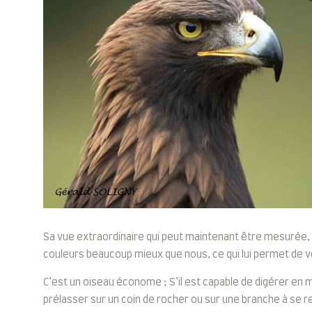
Sa vue extraordinaire qui peut maintenant être mesurée, p
couleurs beaucoup mieux que nous, ce qui lui permet de vo
C’est un oiseau économe ; S’il est capable de digérer en 
prélasser sur un coin de rocher ou sur une branche à se r