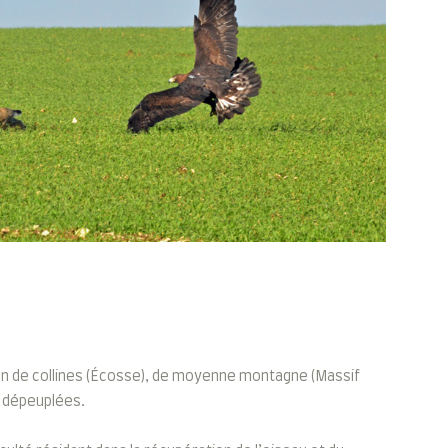
gion de collines (Écosse), de moyenne montagne (Massif
s dépeuplées.