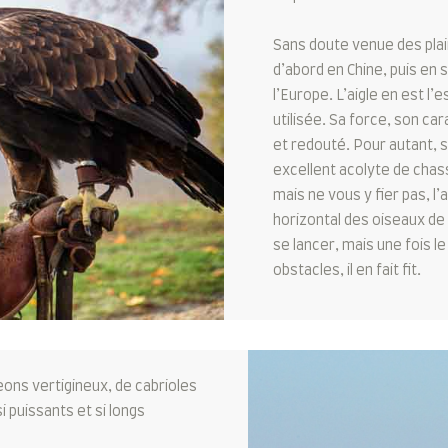
Sans doute venue des plain
d’abord en Chine, puis en s
l’Europe. L’aigle en est l
utilisée. Sa force, son ca
et redouté. Pour autant, s
excellent acolyte de chas
mais ne vous y fier pas, l’
horizontal des oiseaux de b
se lancer, mais une fois le
obstacles, il en fait fit.
eons vertigineux, de cabrioles
i puissants et si longs