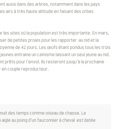
ent aussi dans des arbres, notamment dans les pays
es airs à très haute altitude en faisant des orbes
r les sites où la population est très importante. En mars,
r de petites proies pour les rapporter au nid et la
e moyenne de 42 jours. Les œufs étant pondus tous les trois
s jeunes entraine un caïnisme laissant un seul jeune au nid.
t prêts pour l’envol. Ils resteront jusqu’à la prochaine
er en couple reproducteur.
a nuit des temps comme oiseau de chasse. La
 aigle au poing d’un fauconnier à cheval est datée