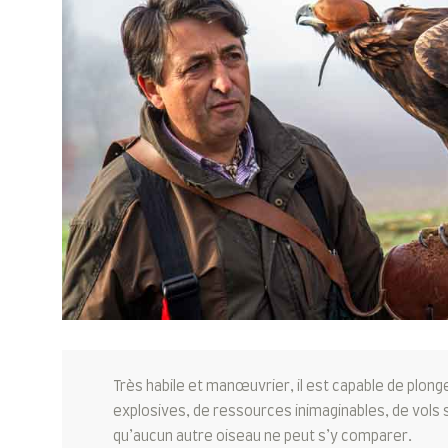
Très habile et manœuvrier, il est capable de plong
explosives, de ressources inimaginables, de vols s
qu’aucun autre oiseau ne peut s’y comparer.