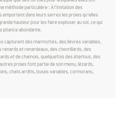
esque que des tortues pour lesquelles elles ont
ne méthode particulière : À l’imitation des
s emportent dans leurs serres les proies qu’elles
grande hauteur pour les faire exploser au sol, ce qui
ne pitance abondante.
es capturent des marmottes, des lièvres variables,
 renards et renardeaux, des chevrillards, des
ards et de chamois, quelquefois des éterlous, des
’autres proies font partie de son menu, lézards,
pins, chats arrêts, buses variables, cormorans,