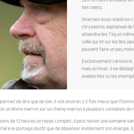
Les formes (femelles) sont
tiercelets.
Diverses sous-espèces co
chrysaetos daphanea) de l’
atteindre les 7 kg et mêm
celle qui vit sur les îles 
peuvent faire un peu moins
Exclusivement carnivore, 
mais en hiver, il ne dédai
avalanches ou les intempé
ermet de dire que de loin, il voit environ 2.5 fois mieux que l’ho
ir un lièvre marron sur un champ marron à plusieurs centaines de m
moins de 12 heures un repas complet, il peut rester une semaine sans
efaire le plumage plutôt que de dépenser inutilement son énergie. En