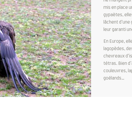
ne mangent pr
mis en place u
gypaètes, elle
lâchent d’une 
leur garanti u
En Europe, ell
lagopèdes, des
chevreaux d’is
tétras. Bien d
couleuvres, la
goélands…