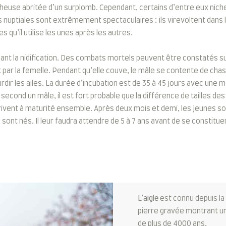
heuse abritée d’un surplomb. Cependant, certains d’entre eux nich
 nuptiales sont extrêmement spectaculaires : ils virevoltent dans l
s qu’il utilise les unes après les autres.
ndant la nidification. Des combats mortels peuvent être constatés su
ar la femelle. Pendant qu’elle couve, le mâle se contente de chasse
gourdir les ailes. La durée d’incubation est de 35 à 45 jours avec un
e second un mâle, il est fort probable que la différence de tailles de
arrivent à maturité ensemble. Après deux mois et demi, les jeunes son
s sont nés. Il leur faudra attendre de 5 à 7 ans avant de se constitu
L’aigle
est connu depuis l
pierre gravée montrant un
de plus de 4000 ans.