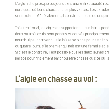
L’aigle
niche presque toujours dans une anfractuosité roc
nordiques où leurs choix sont les plus vastes. Les parades
sinusoïdales. Généralement, il construit quatre ou cinq aire
Très territorial, les aigles ne supportent aucun intrus pe
deux ou trois œufs sont pondus et couvés principalement p
nourrir. Il peut arriver qu’elle laisse sa place pour se dé
ou quatre jours, si le premier qui nait est une femelle et l
Si c’est le contraire, il est possible que les deux jeunes 
parade pour finalement partir ou être chassé du site où il
L’aigle en chasse au vol :