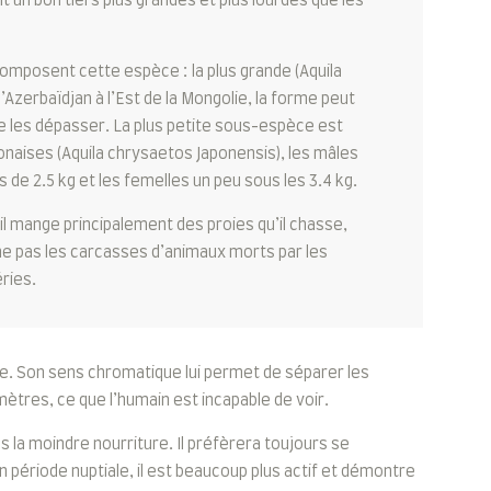
 un bon tiers plus grandes et plus lourdes que les
mposent cette espèce : la plus grande (Aquila
Azerbaïdjan à l’Est de la Mongolie, la forme peut
e les dépasser. La plus petite sous-espèce est
japonaises (Aquila chrysaetos Japonensis), les mâles
 de 2.5 kg et les femelles un peu sous les 3.4 kg.
il mange principalement des proies qu’il chasse,
gne pas les carcasses d’animaux morts par les
ries.
mme. Son sens chromatique lui permet de séparer les
ètres, ce que l’humain est incapable de voir.
 la moindre nourriture. Il préfèrera toujours se
 période nuptiale, il est beaucoup plus actif et démontre