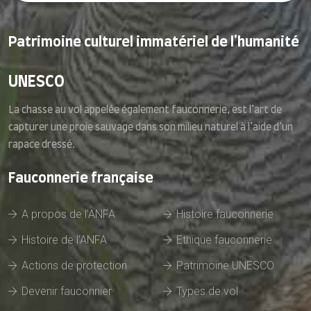
Patrimoine culturel immatériel de l'humanité
UNESCO
La chasse au vol appelée également fauconnerie, est l’art de
capturer une proie sauvage dans son milieu naturel à l’aide d’un
rapace dressé.
Fauconnerie française
A propos de l’ANFA
Histoire fauconnerie
Histoire de l’ANFA
Ethique fauconnerie
Actions de protection
Patrimoine UNESCO
Devenir fauconnier
Types de vol