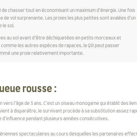
R de chasser tout en économisant un maximum d’énergie. Une fois
se de vol surprenante. Les proies les plus petites sont avalées d’un
 le sol.
es au sol avant d’être déchiquetées en petits morceaux et
 comme les autres espèces de rapaces, la QR peut passer
ommé une proie relativement importante.
queue rousse :
on vers l’âge de 3 ans. C’est un oiseau monogame qui établit des l
vient à disparaître, le survivant procède à sa substitution assez ra
ne d’influence pendant plusieurs années consécutives.
iennes spectaculaires au cours desquelles les partenaires effectu