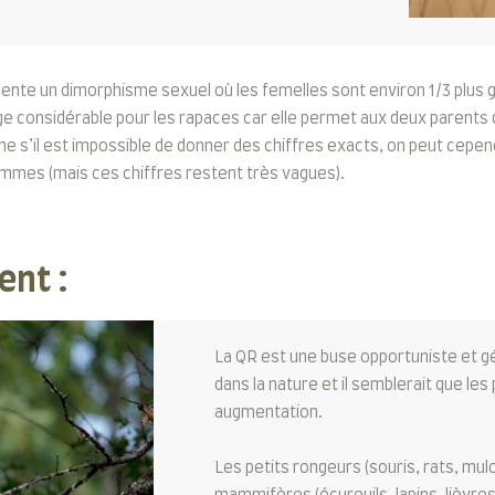
te un dimorphisme sexuel où les femelles sont environ 1/3 plus gr
ge considérable pour les rapaces car elle permet aux deux parents d
ême s’il est impossible de donner des chiffres exacts, on peut cepe
mmes (mais ces chiffres restent très vagues).
ent :
La QR est une buse opportuniste et gé
dans la nature et il semblerait que le
augmentation.
Les petits rongeurs (souris, rats, mul