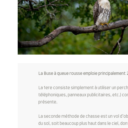
La Buse à queue rousse emploie principalement 2
La 1ere consiste simplement à utiliser un perc
téléphoniques, panneaux publicitaires, etc.) c
présente.
La seconde méthode de chasse est un vol d’obs
du sol, soit beaucoup plus haut dans le ciel, do