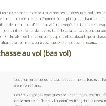
it un nid de branches entre 4 et 21 mètres au-dessus du sol dans un a
ne structure construite par l’homme à une plus grande hauteur enc
 châtons de tremble ou d’autres matériaux végétaux. Il mesure pre
à 1 jour d’intervalle l’un de l’autre. La taille de la ponte dépend surt
le mâle la relaie de temps en temps quand elle s’absente pour chasse
tition de la nourriture en la déchiquetant en petits morceaux.
hasse au vol (bas vol)
Les premières queue rousse tout comme les buses de harr
a environ 20 ans.
Ces deux espèces exotiques sont les rapaces les plus utili
ont le mérite d’offrir aux fauconniers français des oise