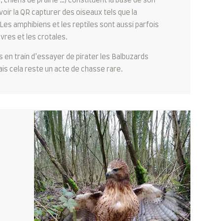
, chiens de prairie …) constituent la base de son
 voir la QR capturer des oiseaux tels que la
. Les amphibiens et les reptiles sont aussi parfois
es et les crotales.
 en train d’essayer de pirater les Balbuzards
is cela reste un acte de chasse rare.