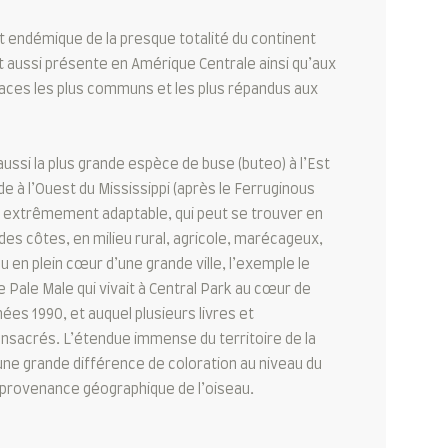
 endémique de la presque totalité du continent
t aussi présente en Amérique Centrale ainsi qu’aux
paces les plus communs et les plus répandus aux
aussi la plus grande espèce de buse (buteo) à l’Est
de à l’Ouest du Mississippi (après le Ferruginous
au extrêmement adaptable, qui peut se trouver en
es côtes, en milieu rural, agricole, marécageux,
u en plein cœur d’une grande ville, l’exemple le
e Pale Male qui vivait à Central Park au cœur de
ées 1990, et auquel plusieurs livres et
nsacrés. L’étendue immense du territoire de la
e grande différence de coloration au niveau du
 provenance géographique de l’oiseau.