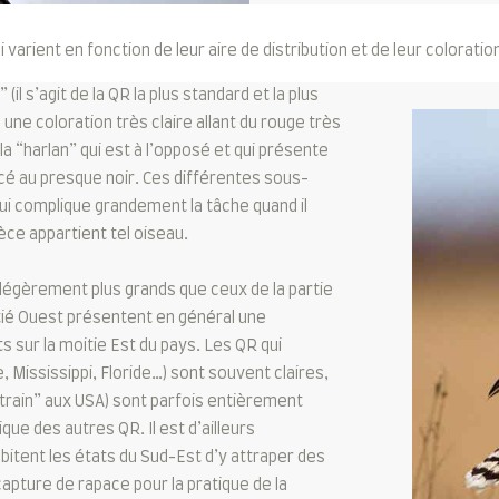
arient en fonction de leur aire de distribution et de leur coloratio
il s’agit de la QR la plus standard et la plus
a une coloration très claire allant du rouge très
a “harlan” qui est à l’opposé et qui présente
cé au presque noir. Ces différentes sous-
ui complique grandement la tâche quand il
èce appartient tel oiseau.
 légèrement plus grands que ceux de la partie
itié Ouest présentent en général une
s sur la moitie Est du pays. Les QR qui
 Mississippi, Floride…) sont souvent claires,
“train” aux USA) sont parfois entièrement
que des autres QR. Il est d’ailleurs
bitent les états du Sud-Est d’y attraper des
apture de rapace pour la pratique de la