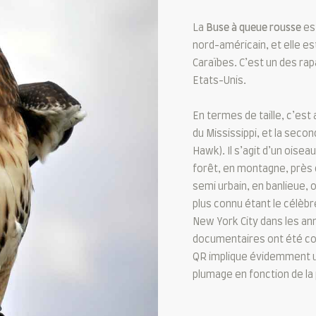
La
Buse à queue rousse
est
nord-américain, et elle es
Caraïbes. C’est un des ra
Etats-Unis.
En termes de taille, c’est 
du Mississippi, et la secon
Hawk). Il s’agit d’un oise
forêt, en montagne, près d
semi urbain, en banlieue, o
plus connu étant le célèbr
New York City dans les ann
documentaires ont été co
QR implique évidemment un
plumage en fonction de la