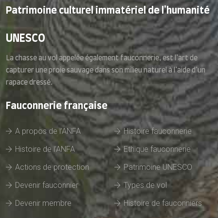
Patrimoine culturel immatériel de l'humanité
UNESCO
La chasse au vol appelée également fauconnerie, est l’art de
capturer une proie sauvage dans son milieu naturel à l’aide d’un
rapace dressé.
Fauconnerie française
A propos de l’ANFA
Histoire fauconnerie
Histoire de l’ANFA
Ethique fauconnerie
Actions de protection
Patrimoine UNESCO
Devenir fauconnier
Types de vol
Devenir membre
Histoire de fauconniers