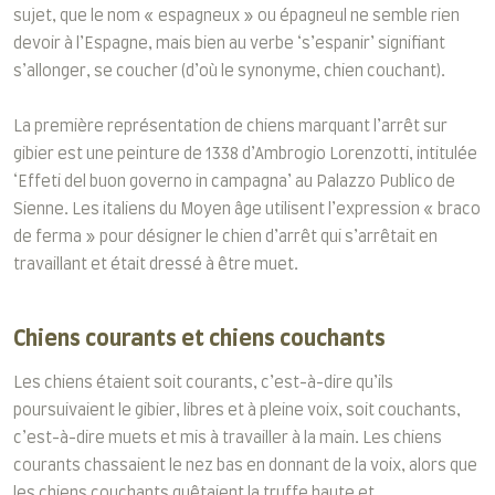
sujet, que le nom « espagneux » ou épagneul ne semble rien
devoir à l’Espagne, mais bien au verbe ‘s’espanir’ signifiant
s’allonger, se coucher (d’où le synonyme, chien couchant).
La première représentation de chiens marquant l’arrêt sur
gibier est une peinture de 1338 d’Ambrogio Lorenzotti, intitulée
‘Effeti del buon governo in campagna’ au Palazzo Publico de
Sienne. Les italiens du Moyen âge utilisent l’expression « braco
de ferma » pour désigner le chien d’arrêt qui s’arrêtait en
travaillant et était dressé à être muet.
Chiens courants et chiens couchants
Les chiens étaient soit courants, c’est-à-dire qu’ils
poursuivaient le gibier, libres et à pleine voix, soit couchants,
c’est-à-dire muets et mis à travailler à la main. Les chiens
courants chassaient le nez bas en donnant de la voix, alors que
les chiens couchants quêtaient la truffe haute et