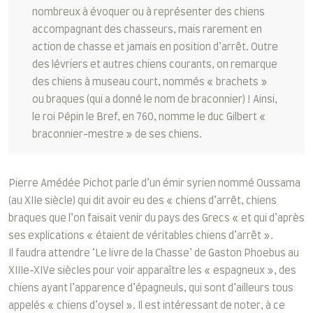
nombreux à évoquer ou à représenter des chiens
accompagnant des chasseurs, mais rarement en
action de chasse et jamais en position d’arrêt. Outre
des lévriers et autres chiens courants, on remarque
des chiens à museau court, nommés « brachets »
ou braques (qui a donné le nom de braconnier) ! Ainsi,
le roi Pépin le Bref, en 760, nomme le duc Gilbert «
braconnier-mestre » de ses chiens.
Pierre Amédée Pichot parle d’un émir syrien nommé Oussama
(au XIIe siècle) qui dit avoir eu des « chiens d’arrêt, chiens
braques que l’on faisait venir du pays des Grecs « et qui d’après
ses explications « étaient de véritables chiens d’arrêt ».
Il faudra attendre ‘Le livre de la Chasse’ de Gaston Phoebus au
XIIIe-XIVe siècles pour voir apparaître les « espagneux », des
chiens ayant l’apparence d’épagneuls, qui sont d’ailleurs tous
appelés « chiens d’oysel ». Il est intéressant de noter, à ce