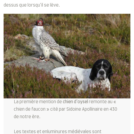
dessus que lorsqu’il se lève.
La première mention de
chien d’oysel
remonte au «
chien de faucon » cité par Sidoine Apollinaire en 430
de notre ère.
Les textes et enluminures médiévales sont